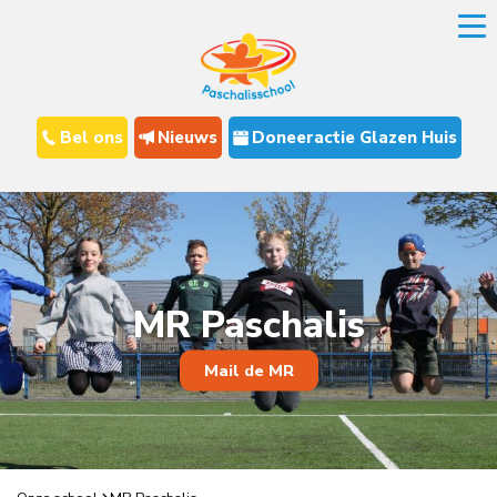
Bel ons
Nieuws
Doneeractie Glazen Huis
MR Paschalis
Mail de MR